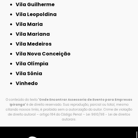
Vila Guilherme
Vila Leopoldina
Vila Maria
Vila Mariana
Vila Medeiros
Vila Nova Conceição
Vila Olímpia
Vila Sônia
Vinhedo
O conteúdo do texto "
Onde Encontrar Assessoria de Evento para Empresas
Ipiranga
" é de direito reservado. Sua reprodução, parcial ou total, mesmo
citando nossos links, é proibida sem a autorização do autor. Crime de violação
de direito autoral – artigo 184 do Código Penal –
Lei 9610/98 - Lei de direitos
autorais
.