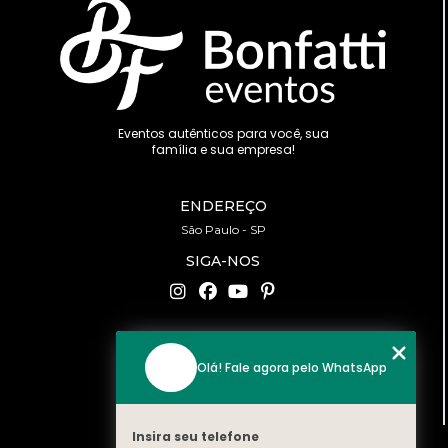
Eventos autênticos para você, sua
família e sua empresa!
ENDEREÇO
São Paulo - SP
SIGA-NOS
CONTATO
Olá! Fale agora pelo WhatsApp
(11) 94519-2422
contato@bonfattieventos.com.br
Insira seu telefone