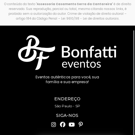
O conteúdo do texto "
Assessoria Casamento Serra da Cantareira
" é de direito
reservado. Sua reprodução, parcial ou total, mesmo citando nossos links, é
proibida sem a autorização do autor. Crime de violação de direito autoral –
artigo 184 do Código Penal –
Lei 9610/98 - Lei de direitos autorais
.
Eventos autênticos para você, sua
família e sua empresa!
ENDEREÇO
São Paulo - SP
SIGA-NOS