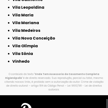
Vila Leopoldina
Vila Maria
Vila Mariana
Vila Medeiros
Vila Nova Conceição
Vila Olímpia
Vila Sônia
Vinhedo
O conteúdo do texto "
Onde Tem Assessoria de Casamento Completa
Higienópolis
" é de direito reservado. Sua reprodução, parcial ou total, mesmo
citando nossos links, é proibida sem a autorização do autor. Crime de violação
de direito autoral – artigo 184 do Código Penal –
Lei 9610/98 - Lei de direitos
autorais
.