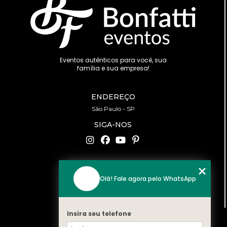
Eventos autênticos para você, sua
família e sua empresa!
ENDEREÇO
São Paulo - SP
SIGA-NOS
CONTATO
Olá! Fale agora pelo WhatsApp
(11) 94519-2422
contato@bonfattieventos.com.br
Insira seu telefone
MENU