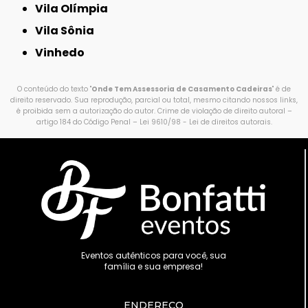
Vila Olímpia
Vila Sônia
Vinhedo
O conteúdo do texto "
Onde Tem Assessoria de Casamento Cadeiras
" é de
direito reservado. Sua reprodução, parcial ou total, mesmo citando nossos links,
é proibida sem a autorização do autor. Crime de violação de direito autoral –
artigo 184 do Código Penal –
Lei 9610/98 - Lei de direitos autorais
.
Eventos autênticos para você, sua
família e sua empresa!
ENDEREÇO