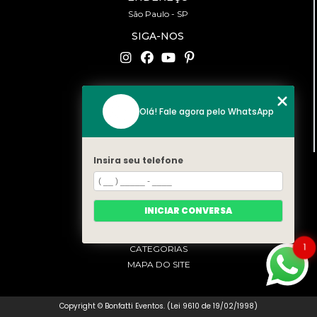
São Paulo - SP
SIGA-NOS
CONTATO
Olá! Fale agora pelo WhatsApp
(11) 94519-2422
contato@bonfattieventos.com.br
Insira seu telefone
MENU
HOME
A BONFATTI
INICIAR CONVERSA
SERVIÇOS
CONTATO
1
CATEGORIAS
MAPA DO SITE
Copyright © Bonfatti Eventos. (Lei 9610 de 19/02/1998)