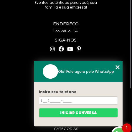
Eventos autênticos para você, sua
família e sua empresa!
ENDEREÇO
São Paulo - SP
SIGA-NOS
CONTATO
Olá! Fale agora pelo WhatsApp
(11) 94519-2422
contato@bonfattieventos.com.br
Insira seu telefone
MENU
HOME
A BONFATTI
INICIAR CONVERSA
SERVIÇOS
CONTATO
1
CATEGORIAS