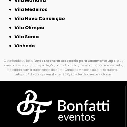
Vila Mariana
Vila Medeiros
Vila Nova Conceição
Vila Olímpia
Vila Sônia
Vinhedo
O conteúdo do texto "
Onde Encontrar Assessoria para Casamento Lapa
" é de
direito reservado. Sua reprodução, parcial ou total, mesmo citando nossos links,
é proibida sem a autorização do autor. Crime de violação de direito autoral –
artigo 184 do Código Penal –
Lei 9610/98 - Lei de direitos autorais
.