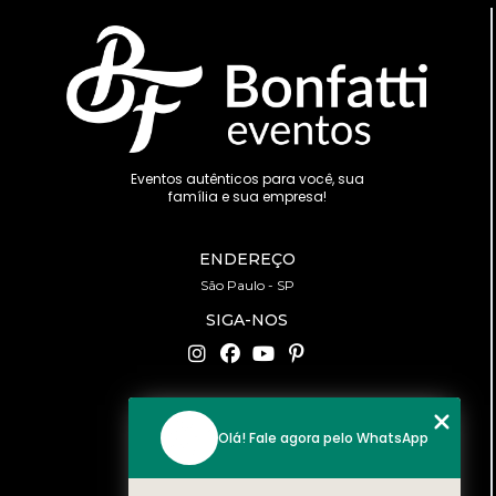
Eventos autênticos para você, sua
família e sua empresa!
ENDEREÇO
São Paulo - SP
SIGA-NOS
CONTATO
Olá! Fale agora pelo WhatsApp
(11) 94519-2422
contato@bonfattieventos.com.br