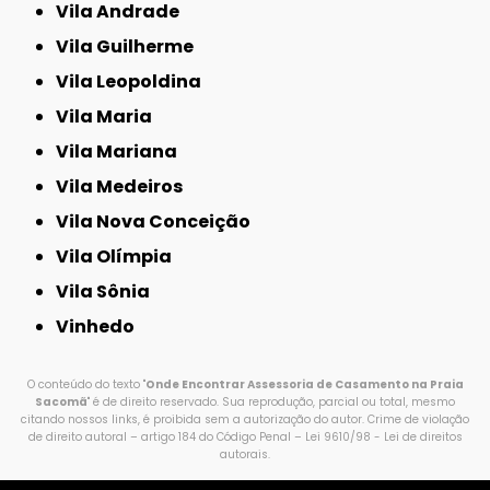
Vila Andrade
Vila Guilherme
Vila Leopoldina
Vila Maria
Vila Mariana
Vila Medeiros
Vila Nova Conceição
Vila Olímpia
Vila Sônia
Vinhedo
O conteúdo do texto "
Onde Encontrar Assessoria de Casamento na Praia
Sacomã
" é de direito reservado. Sua reprodução, parcial ou total, mesmo
citando nossos links, é proibida sem a autorização do autor. Crime de violação
de direito autoral – artigo 184 do Código Penal –
Lei 9610/98 - Lei de direitos
autorais
.