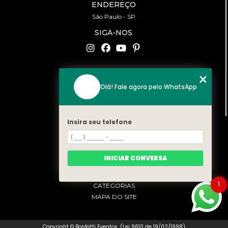
ENDEREÇO
São Paulo - SP
SIGA-NOS
CONTATO
Olá! Fale agora pelo WhatsApp
(11) 94519-2422
contato@bonfattieventos.com.br
Insira seu telefone
MENU
HOME
A BONFATTI
INICIAR CONVERSA
SERVIÇOS
CONTATO
1
CATEGORIAS
MAPA DO SITE
Copyright © Bonfatti Eventos. (Lei 9610 de 19/02/1998)