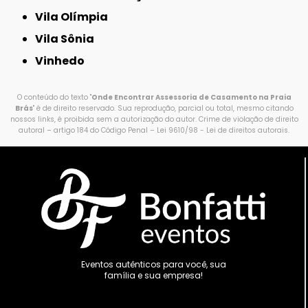
Vila Olímpia
Vila Sônia
Vinhedo
O conteúdo do texto "
Onde Encontrar Assessoria de Casamento na Praia
Brás
" é de direito reservado. Sua reprodução, parcial ou total, mesmo citando
nossos links, é proibida sem a autorização do autor. Crime de violação de direito
autoral – artigo 184 do Código Penal –
Lei 9610/98 - Lei de direitos autorais
.
Eventos autênticos para você, sua
família e sua empresa!