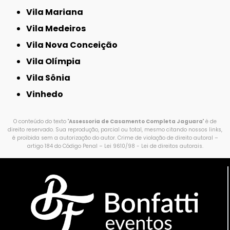
Vila Mariana
Vila Medeiros
Vila Nova Conceição
Vila Olímpia
Vila Sônia
Vinhedo
O conteúdo do texto "
Assessoria de Casamento Completa Jaguara
" é de
direito reservado. Sua reprodução, parcial ou total, mesmo citando nossos links,
é proibida sem a autorização do autor. Crime de violação de direito autoral –
artigo 184 do Código Penal –
Lei 9610/98 - Lei de direitos autorais
.