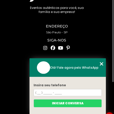
Eventos autênticos para você, sua
família e sua empresa!
ENDEREÇO
São Paulo - SP
SIGA-NOS
CONTATO
Olá! Fale agora pelo WhatsApp
(11) 94519-2422
contato@bonfattieventos.com.br
Insira seu telefone
MENU
HOME
A BONFATTI
INICIAR CONVERSA
SERVIÇOS
CONTATO