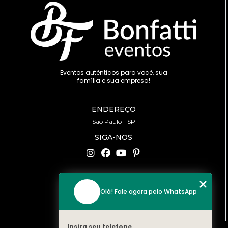
Eventos autênticos para você, sua
família e sua empresa!
ENDEREÇO
São Paulo - SP
SIGA-NOS
CONTATO
Olá! Fale agora pelo WhatsApp
(11) 94519-2422
contato@bonfattieventos.com.br
Insira seu telefone