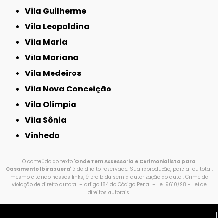
Vila Guilherme
Vila Leopoldina
Vila Maria
Vila Mariana
Vila Medeiros
Vila Nova Conceição
Vila Olímpia
Vila Sônia
Vinhedo
O conteúdo do texto "
Onde Tem Assessoria e Cerimonialista para
Casamento Ibirapuera
" é de direito reservado. Sua reprodução, parcial ou total,
mesmo citando nossos links, é proibida sem a autorização do autor. Crime de
violação de direito autoral – artigo 184 do Código Penal –
Lei 9610/98 - Lei de
direitos autorais
.