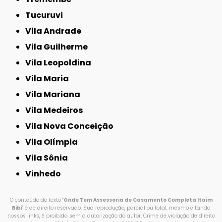
Tucuruvi
Vila Andrade
Vila Guilherme
Vila Leopoldina
Vila Maria
Vila Mariana
Vila Medeiros
Vila Nova Conceição
Vila Olímpia
Vila Sônia
Vinhedo
O conteúdo do texto "
Onde Tem Assessoria de Casamento Completa Itaim
Bibi
" é de direito reservado. Sua reprodução, parcial ou total, mesmo citando
nossos links, é proibida sem a autorização do autor. Crime de violação de direito