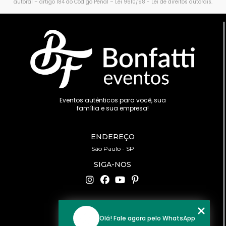
autoral – artigo 184 do Código Penal –
Lei 9610/98 - Lei de direitos autorais
.
Eventos autênticos para você, sua
família e sua empresa!
ENDEREÇO
São Paulo - SP
SIGA-NOS
CONTATO
Olá! Fale agora pelo WhatsApp
(11) 94519-2422