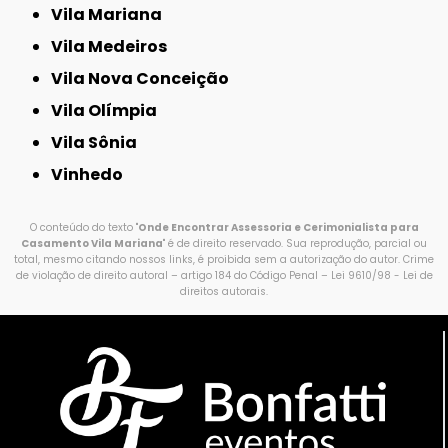
Vila Mariana
Vila Medeiros
Vila Nova Conceição
Vila Olímpia
Vila Sônia
Vinhedo
O conteúdo do texto "
Onde Encontrar Assessoria e Cerimonialista para
Casamento Vila Mariana
" é de direito reservado. Sua reprodução, parcial ou
total, mesmo citando nossos links, é proibida sem a autorização do autor. Crime
de violação de direito autoral – artigo 184 do Código Penal –
Lei 9610/98 - Lei de
direitos autorais
.