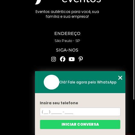
Eventos autênticos para você, sua
família e sua empresa!
ENDEREÇO
São Paulo - SP
SIGA-NOS
CONTATO
Olá! Fale agora pelo WhatsApp
(11) 94519-2422
contato@bonfattieventos.com.br
Insira seu telefone
MENU
HOME
A BONFATTI
INICIAR CONVERSA
SERVIÇOS
CONTATO