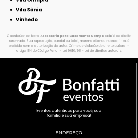
Vila Sônia
Vinhedo
O conteúdo do texto "
Assessoria para Casamento Campo Belo
" é de direito
reservado. Sua reprodução, parcial ou total, mesmo citando nossos links, é
proibida sem a autorização do autor. Crime de violação de direito autoral –
artigo 184 do Código Penal –
Lei 9610/98 - Lei de direitos autorais
.
Eventos autênticos para você, sua
família e sua empresa!
ENDEREÇO