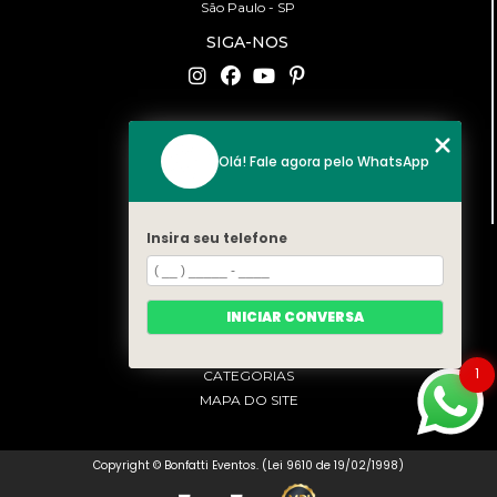
São Paulo - SP
SIGA-NOS
CONTATO
Olá! Fale agora pelo WhatsApp
(11) 94519-2422
contato@bonfattieventos.com.br
Insira seu telefone
MENU
HOME
A BONFATTI
INICIAR CONVERSA
SERVIÇOS
CONTATO
1
CATEGORIAS
MAPA DO SITE
Copyright © Bonfatti Eventos. (Lei 9610 de 19/02/1998)