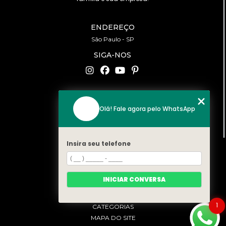
ENDEREÇO
São Paulo - SP
SIGA-NOS
CONTATO
Olá! Fale agora pelo WhatsApp
(11) 94519-2422
contato@bonfattieventos.com.br
Insira seu telefone
MENU
HOME
A BONFATTI
INICIAR CONVERSA
SERVIÇOS
CONTATO
1
CATEGORIAS
MAPA DO SITE