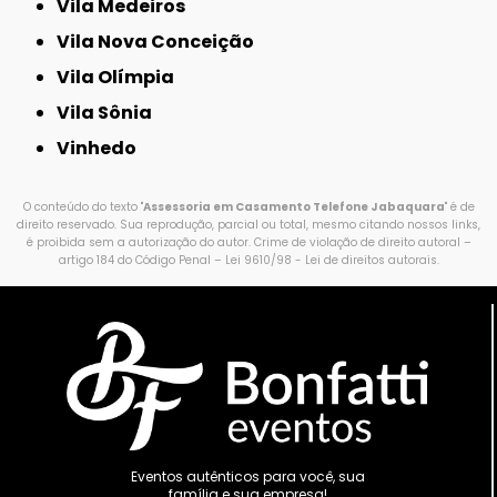
Vila Medeiros
Vila Nova Conceição
Vila Olímpia
Vila Sônia
Vinhedo
O conteúdo do texto "
Assessoria em Casamento Telefone Jabaquara
" é de
direito reservado. Sua reprodução, parcial ou total, mesmo citando nossos links,
é proibida sem a autorização do autor. Crime de violação de direito autoral –
artigo 184 do Código Penal –
Lei 9610/98 - Lei de direitos autorais
.
Eventos autênticos para você, sua
família e sua empresa!