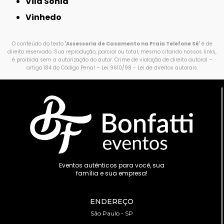
Vila Sônia
Vinhedo
O conteúdo do texto "
Assessoria de Casamento na Praia Telefone Sé
" é de
direito reservado. Sua reprodução, parcial ou total, mesmo citando nossos links,
é proibida sem a autorização do autor. Crime de violação de direito autoral –
artigo 184 do Código Penal –
Lei 9610/98 - Lei de direitos autorais
.
Eventos autênticos para você, sua
família e sua empresa!
ENDEREÇO
São Paulo - SP