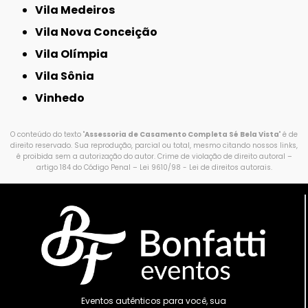
Vila Medeiros
Vila Nova Conceição
Vila Olímpia
Vila Sônia
Vinhedo
O conteúdo do texto "
Assessoria de Casamento Completa Sé Bela Vista
" é de
direito reservado. Sua reprodução, parcial ou total, mesmo citando nossos links,
é proibida sem a autorização do autor. Crime de violação de direito autoral –
artigo 184 do Código Penal –
Lei 9610/98 - Lei de direitos autorais
.
Eventos autênticos para você, sua