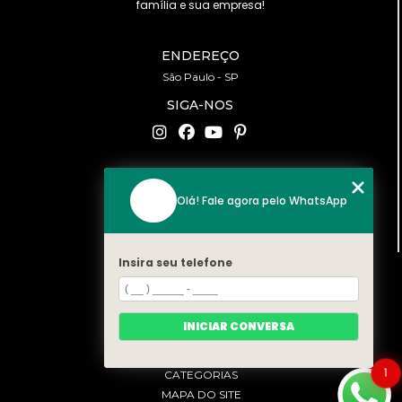
família e sua empresa!
ENDEREÇO
São Paulo - SP
SIGA-NOS
CONTATO
Olá! Fale agora pelo WhatsApp
(11) 94519-2422
contato@bonfattieventos.com.br
Insira seu telefone
MENU
HOME
A BONFATTI
INICIAR CONVERSA
SERVIÇOS
CONTATO
1
CATEGORIAS
MAPA DO SITE