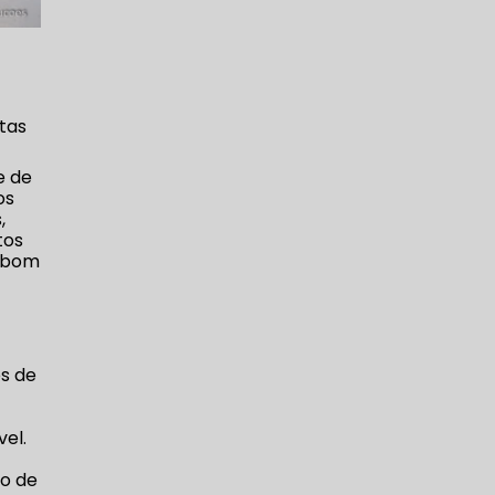
tas
e de
os
,
tos
m bom
os de
vel.
to de