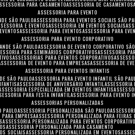
ASSESSORIA PARA CASAMENTO
ASSESSORIA DE CASAMENTOS
ASSESSORIA PARA EVENTO
NDE SÃO PAULO
ASSESSORIA PARA EVENTOS SOCIAIS SÃO P
ASSESSORIA E EVENTOS
ASSESSORIA EM EVENTOS SOCIAIS
AS
 EVENTOS
ASSESSORIA PARA EVENTOS
ASSESSORIA PARA EVE
ASSESSORIA PARA EVENTO CORPORATIVO
RANDE SÃO PAULO
ASSESSORIA DE EVENTO CORPORATIVO SÃ
SESSORIA PARA SEMINÁRIOS CORPORATIVOS
ASSESSORIA P
TIVOS
ASSESSORIAS PARA EVENTOS CORPORATIVOS
ASSESSO
ASSESSORIA DE EVENTO PARA EMPRESAS
ASSESSORIA DE EV
ASSESSORIA PARA EVENTOS INFANTIS
NDE SÃO PAULO
ASSESSORIA PARA EVENTO INFANTIL SÃO PAU
NFANTIS
ASSESSORIA DE ANIVERSÁRIO INFANTIL
ASSESSORIA 
ASSESSORIA ESPECIALIZADA EM EVENTOS INFANTIS
ASSESSO
SSESSORIA PARA FESTA INFANTIL
ASSESSORIA PARA EVENTO I
ASSESSORIAS PERSONALIZADAS
O PAULO
ASSESSORIA PERSONALIZADA SÃO PAULO
ASSESSOR
S PARA EMPRESA
ASSESSORIA PERSONALIZADA PARA FEIRAS
S
ASSESSORIA PERSONALIZADA PARA EVENTOS CORPORATIV
TOS
ASSESSORIA PERSONALIZADA PARA CASAMENTO
OS SOCIAIS
ASSESSORIA PERSONALIZADA EM EVENTOS
ASSE