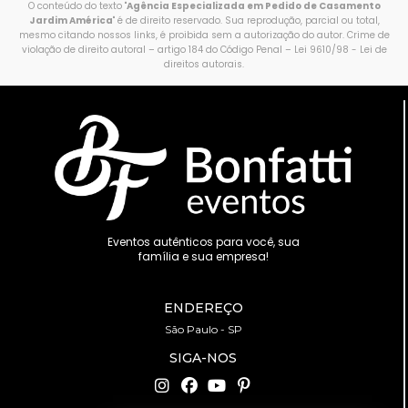
O conteúdo do texto "
Agência Especializada em Pedido de Casamento
Jardim América
" é de direito reservado. Sua reprodução, parcial ou total,
mesmo citando nossos links, é proibida sem a autorização do autor. Crime de
violação de direito autoral – artigo 184 do Código Penal –
Lei 9610/98 - Lei de
direitos autorais
.
Eventos autênticos para você, sua
família e sua empresa!
ENDEREÇO
São Paulo - SP
SIGA-NOS