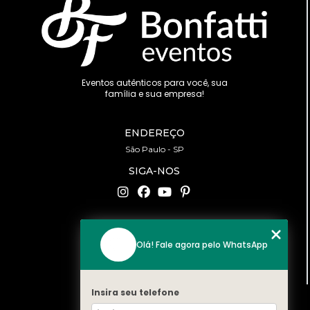
Eventos autênticos para você, sua
família e sua empresa!
ENDEREÇO
São Paulo - SP
SIGA-NOS
CONTATO
Olá! Fale agora pelo WhatsApp
(11) 94519-2422
contato@bonfattieventos.com.br
Insira seu telefone
MENU