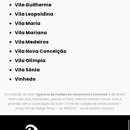
Vila Guilherme
Vila Leopoldina
Vila Maria
Vila Mariana
Vila Medeiros
Vila Nova Conceição
Vila Olímpia
Vila Sônia
Vinhedo
O conteúdo do texto "
Agência de Pedido de Casamento Santana
" é de direito
reservado. Sua reprodução, parcial ou total, mesmo citando nossos links, é
proibida sem a autorização do autor. Crime de violação de direito autoral –
artigo 184 do Código Penal –
Lei 9610/98 - Lei de direitos autorais
.