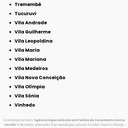
Tremembé
Tucuruvi
Vila Andrade
Vila Guilherme
Vila Leopoldina
Vila Maria
Vila Mariana
Vila Medeiros
Vila Nova Conceição
Vila Olímpia
Vila Sônia
Vinhedo
O conteúdo do texto "
Agência Especializada em Pedido de Casamento Santa
Cecília
" é de direito reservado. Sua reprodução, parcial ou total, mesmo citando