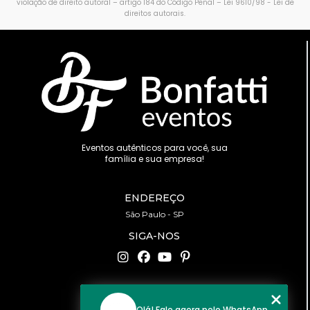
violação de direito autoral – artigo 184 do Código Penal –
Lei 9610/98 - Lei de
direitos autorais
.
Eventos autênticos para você, sua
família e sua empresa!
ENDEREÇO
São Paulo - SP
SIGA-NOS
CONTATO
Olá! Fale agora pelo WhatsApp