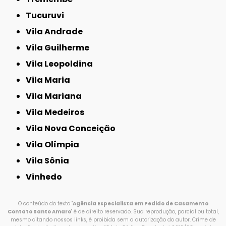
Tucuruvi
Vila Andrade
Vila Guilherme
Vila Leopoldina
Vila Maria
Vila Mariana
Vila Medeiros
Vila Nova Conceição
Vila Olímpia
Vila Sônia
Vinhedo
O conteúdo do texto "
Agência Especialista em Pedido de Casamento
Contato Santo Amaro
" é de direito reservado. Sua reprodução, parcial ou total,
mesmo citando nossos links, é proibida sem a autorização do autor. Crime de