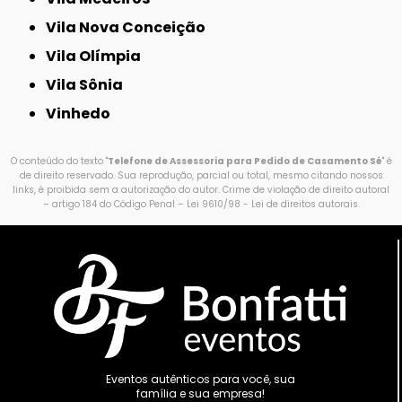
Vila Nova Conceição
Vila Olímpia
Vila Sônia
Vinhedo
O conteúdo do texto "
Telefone de Assessoria para Pedido de Casamento Sé
" é
de direito reservado. Sua reprodução, parcial ou total, mesmo citando nossos
links, é proibida sem a autorização do autor. Crime de violação de direito autoral
– artigo 184 do Código Penal –
Lei 9610/98 - Lei de direitos autorais
.
Eventos autênticos para você, sua
família e sua empresa!