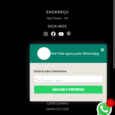
ENDEREÇO
São Paulo - SP
SIGA-NOS
CONTATO
Olá! Fale agora pelo WhatsApp
(11) 94519-2422
contato@bonfattieventos.com.br
Insira seu telefone
MENU
HOME
A BONFATTI
INICIAR CONVERSA
SERVIÇOS
CONTATO
1
CATEGORIAS
MAPA DO SITE