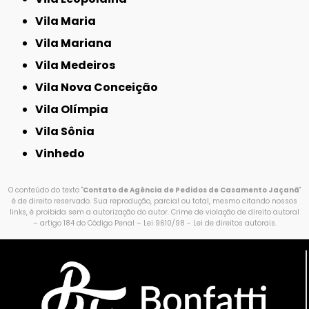
Vila Maria
Vila Mariana
Vila Medeiros
Vila Nova Conceição
Vila Olímpia
Vila Sônia
Vinhedo
O conteúdo do texto "
Contato de Agência de Pedidos de Casamento Jaçanã
"
é de direito reservado. Sua reprodução, parcial ou total, mesmo citando nossos
links, é proibida sem a autorização do autor. Crime de violação de direito autoral
– artigo 184 do Código Penal –
Lei 9610/98 - Lei de direitos autorais
.