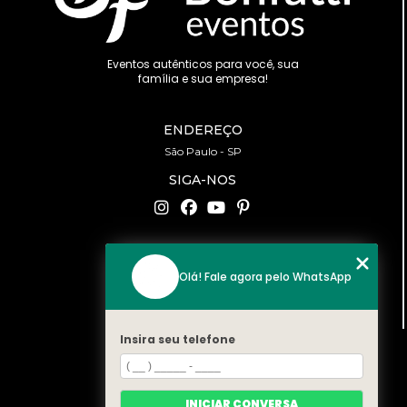
Eventos autênticos para você, sua
família e sua empresa!
ENDEREÇO
São Paulo - SP
SIGA-NOS
CONTATO
Olá! Fale agora pelo WhatsApp
(11) 94519-2422
contato@bonfattieventos.com.br
Insira seu telefone
MENU
HOME
A BONFATTI
INICIAR CONVERSA