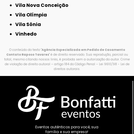
Vila Nova Conceição
Vila Olímpia
Vila Sônia
Vinhedo
O conteúdo do texto "
Agência Especializada em Pedido de Casamento
Contato Raposo Tavares
" é de direito reservado. Sua reprodução, parcial ou
total, mesmo citando nossos links, é proibida sem a autorização do autor. Crime
de violação de direito autoral – artigo 184 do Código Penal –
Lei 9610/98 - Lei de
direitos autorais
.
Eventos autênticos para você, sua
família e sua empresa!