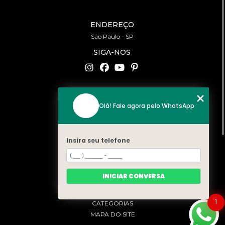
ENDEREÇO
São Paulo - SP
SIGA-NOS
CONTATO
Olá! Fale agora pelo WhatsApp
(11) 94519-2422
contato@bonfattieventos.com.br
Insira seu telefone
MENU
HOME
A BONFATTI
INICIAR CONVERSA
SERVIÇOS
CONTATO
1
CATEGORIAS
MAPA DO SITE