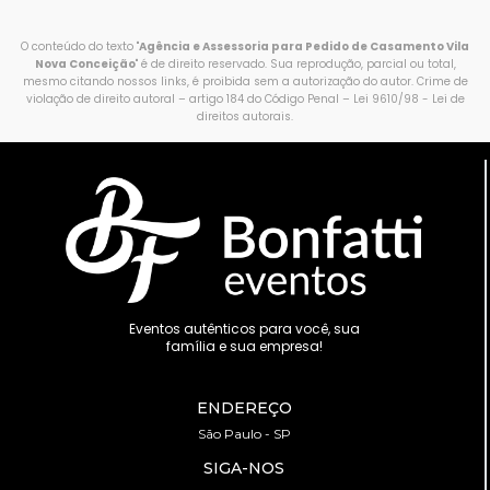
O conteúdo do texto "
Agência e Assessoria para Pedido de Casamento Vila
Nova Conceição
" é de direito reservado. Sua reprodução, parcial ou total,
mesmo citando nossos links, é proibida sem a autorização do autor. Crime de
violação de direito autoral – artigo 184 do Código Penal –
Lei 9610/98 - Lei de
direitos autorais
.
Eventos autênticos para você, sua
família e sua empresa!
ENDEREÇO
São Paulo - SP
SIGA-NOS