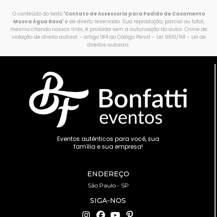
O conteúdo do texto "
Contato de Assessoria para Pedido de Casamento
Mooca Água Rasa
" é de direito reservado. Sua reprodução, parcial ou total,
mesmo citando nossos links, é proibida sem a autorização do autor. Crime de
violação de direito autoral – artigo 184 do Código Penal –
Lei 9610/98 - Lei de
direitos autorais
.
Eventos autênticos para você, sua
família e sua empresa!
ENDEREÇO
São Paulo - SP
SIGA-NOS