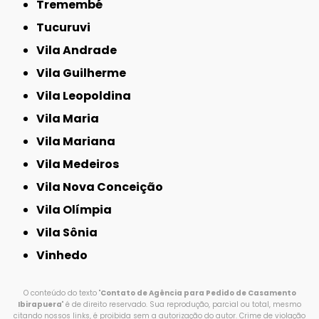
Tremembé
Tucuruvi
Vila Andrade
Vila Guilherme
Vila Leopoldina
Vila Maria
Vila Mariana
Vila Medeiros
Vila Nova Conceição
Vila Olímpia
Vila Sônia
Vinhedo
O conteúdo do texto "
Contato de Agência para Pedido de Casamento
Ibirapuera
" é de direito reservado. Sua reprodução, parcial ou total, mesmo
citando nossos links, é proibida sem a autorização do autor. Crime de violação