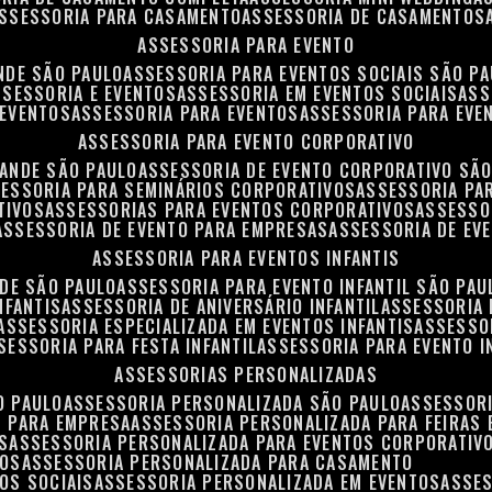
ASSESSORIA PARA CASAMENTO
ASSESSORIA DE CASAMENTOS
ASSESSORIA PARA EVENTO
NDE SÃO PAULO
ASSESSORIA PARA EVENTOS SOCIAIS SÃO P
ASSESSORIA E EVENTOS
ASSESSORIA EM EVENTOS SOCIAIS
AS
 EVENTOS
ASSESSORIA PARA EVENTOS
ASSESSORIA PARA EVE
ASSESSORIA PARA EVENTO CORPORATIVO
RANDE SÃO PAULO
ASSESSORIA DE EVENTO CORPORATIVO SÃ
SESSORIA PARA SEMINÁRIOS CORPORATIVOS
ASSESSORIA P
TIVOS
ASSESSORIAS PARA EVENTOS CORPORATIVOS
ASSESSO
ASSESSORIA DE EVENTO PARA EMPRESAS
ASSESSORIA DE EV
ASSESSORIA PARA EVENTOS INFANTIS
NDE SÃO PAULO
ASSESSORIA PARA EVENTO INFANTIL SÃO PAU
NFANTIS
ASSESSORIA DE ANIVERSÁRIO INFANTIL
ASSESSORIA 
ASSESSORIA ESPECIALIZADA EM EVENTOS INFANTIS
ASSESSO
SSESSORIA PARA FESTA INFANTIL
ASSESSORIA PARA EVENTO I
ASSESSORIAS PERSONALIZADAS
O PAULO
ASSESSORIA PERSONALIZADA SÃO PAULO
ASSESSOR
S PARA EMPRESA
ASSESSORIA PERSONALIZADA PARA FEIRAS
S
ASSESSORIA PERSONALIZADA PARA EVENTOS CORPORATIV
TOS
ASSESSORIA PERSONALIZADA PARA CASAMENTO
OS SOCIAIS
ASSESSORIA PERSONALIZADA EM EVENTOS
ASSE