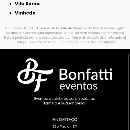
Vila Sônia
Vinhedo
O conteúdo do texto "
Agência de Pedido de Casamento Contato Ipiranga
" é
de direito reservado. Sua reprodução, parcial ou total, mesmo citando nossos
links, é proibida sem a autorização do autor. Crime de violação de direito autoral
– artigo 184 do Código Penal –
Lei 9610/98 - Lei de direitos autorais
.
Eventos autênticos para você, sua
família e sua empresa!
ENDEREÇO
São Paulo - SP