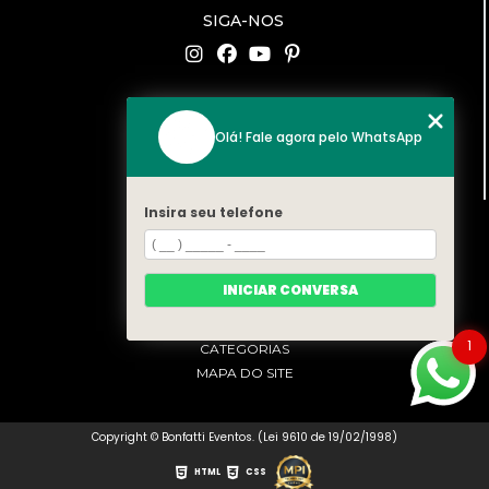
SIGA-NOS
CONTATO
Olá! Fale agora pelo WhatsApp
(11) 94519-2422
contato@bonfattieventos.com.br
Insira seu telefone
MENU
HOME
A BONFATTI
INICIAR CONVERSA
SERVIÇOS
CONTATO
1
CATEGORIAS
MAPA DO SITE
Copyright © Bonfatti Eventos. (Lei 9610 de 19/02/1998)
HTML
CSS