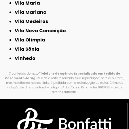
Vila Maria
Vila Mariana
Vila Medeiros
Vila Nova Conceição
Vila Olímpia
Vila Sônia
Vinhedo
O conteúdo do texto "
Telefone de Agência Especializada em Pedido de
Casamento Jaraguá
" é de direito reservado. Sua reprodução, parcial ou total,
mesmo citando nossos links, é proibida sem a autorização do autor. Crime de
violação de direito autoral – artigo 184 do Código Penal –
Lei 9610/98 - Lei de
direitos autorais
.