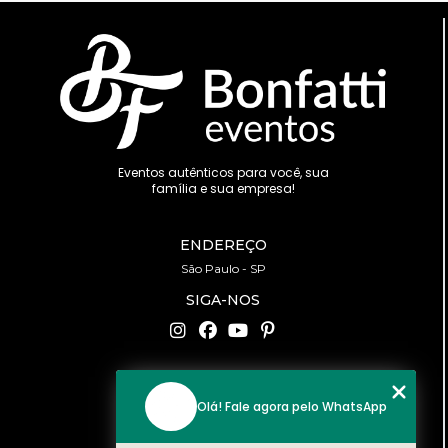
Eventos autênticos para você, sua
família e sua empresa!
ENDEREÇO
São Paulo - SP
SIGA-NOS
CONTATO
Olá! Fale agora pelo WhatsApp
(11) 94519-2422
contato@bonfattieventos.com.br