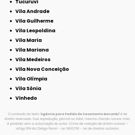
Tucuruvi
Vila Andrade
Vila Guilherme
Vila Leopoldina
Vila Maria
Vila Mariana
Vila Medeiros
Vila Nova Conceição
Vila Olímpia
Vila Sônia
Vinhedo
O conteúdo do texto "
Agência para Pedido de Casamento Morumbi
" é de
direito reservado. Sua reprodução, parcial ou total, mesmo citando nossos links,
é proibida sem a autorização do autor. Crime de violação de direito autoral –
artigo 184 do Código Penal –
Lei 9610/98 - Lei de direitos autorais
.