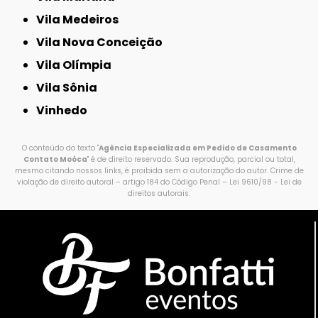
Vila Medeiros
Vila Nova Conceição
Vila Olímpia
Vila Sônia
Vinhedo
O conteúdo do texto "
Agência Especializada em Pedido de Casamento
Contato Moóca
" é de direito reservado. Sua reprodução, parcial ou total,
mesmo citando nossos links, é proibida sem a autorização do autor. Crime de
violação de direito autoral – artigo 184 do Código Penal –
Lei 9610/98 - Lei de
direitos autorais
.