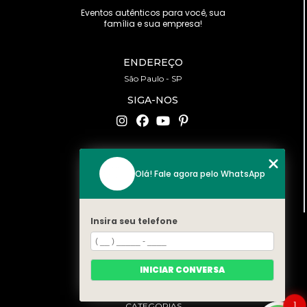
Eventos autênticos para você, sua
família e sua empresa!
ENDEREÇO
São Paulo - SP
SIGA-NOS
CONTATO
Olá! Fale agora pelo WhatsApp
(11) 94519-2422
contato@bonfattieventos.com.br
Insira seu telefone
MENU
HOME
A BONFATTI
INICIAR CONVERSA
SERVIÇOS
CONTATO
1
CATEGORIAS