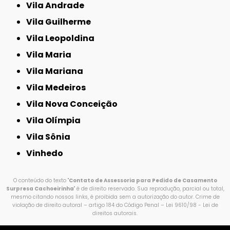
Vila Andrade
Vila Guilherme
Vila Leopoldina
Vila Maria
Vila Mariana
Vila Medeiros
Vila Nova Conceição
Vila Olímpia
Vila Sônia
Vinhedo
O conteúdo do texto "
Contato de Assessoria para Pedido de Casamento
Surpresa Cachoeirinha
" é de direito reservado. Sua reprodução, parcial ou total,
mesmo citando nossos links, é proibida sem a autorização do autor. Crime de
violação de direito autoral – artigo 184 do Código Penal –
Lei 9610/98 - Lei de
direitos autorais
.