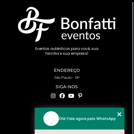
Eventos autênticos para você, sua
família e sua empresa!
ENDEREÇO
São Paulo - SP
SIGA-NOS
CONTATO
Olá! Fale agora pelo WhatsApp
(11) 94519-2422
contato@bonfattieventos.com.br