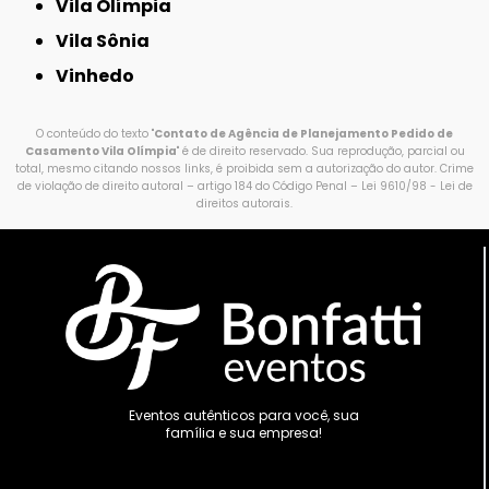
Vila Olímpia
Vila Sônia
Vinhedo
O conteúdo do texto "
Contato de Agência de Planejamento Pedido de
Casamento Vila Olímpia
" é de direito reservado. Sua reprodução, parcial ou
total, mesmo citando nossos links, é proibida sem a autorização do autor. Crime
de violação de direito autoral – artigo 184 do Código Penal –
Lei 9610/98 - Lei de
direitos autorais
.
Eventos autênticos para você, sua
família e sua empresa!