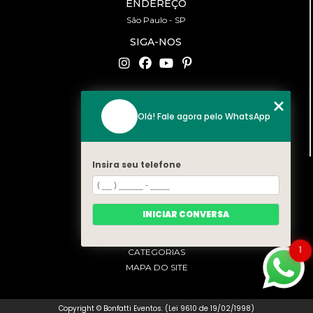
ENDEREÇO
São Paulo - SP
SIGA-NOS
CONTATO
Olá! Fale agora pelo WhatsApp
(11) 94519-2422
contato@bonfattieventos.com.br
Insira seu telefone
MENU
HOME
A BONFATTI
INICIAR CONVERSA
SERVIÇOS
CONTATO
1
CATEGORIAS
MAPA DO SITE
Copyright © Bonfatti Eventos. (Lei 9610 de 19/02/1998)