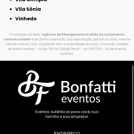
Vila Sônia
Vinhedo
O conteúdo do texto "
Agência de Planejamento Pedido de Casamento
Contato Saúde
" é de direito reservado. Sua reprodução, parcial ou total, mesmo
citando nossos links, é proibida sem a autorização do autor. Crime de violação
de direito autoral – artigo 184 do Código Penal –
Lei 9610/98 - Lei de direitos
autorais
.
Eventos autênticos para você, sua
família e sua empresa!
ENDEREÇO