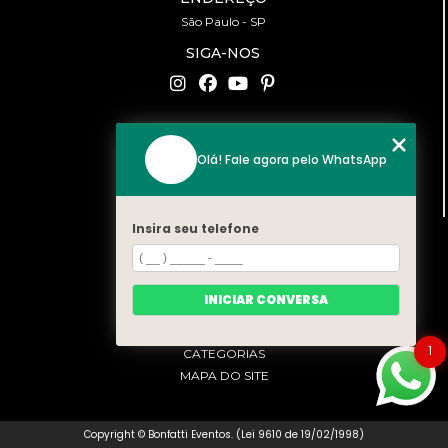
São Paulo - SP
SIGA-NOS
CONTATO
Olá! Fale agora pelo WhatsApp
(11) 94519-2422
contato@bonfattieventos.com.br
Insira seu telefone
MENU
HOME
A BONFATTI
INICIAR CONVERSA
SERVIÇOS
CONTATO
1
CATEGORIAS
MAPA DO SITE
Copyright © Bonfatti Eventos. (Lei 9610 de 19/02/1998)