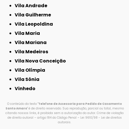
Vila Andrade
Vila Guilherme
Vila Leopoldina
Vila Maria
Vila Mariana
Vila Medeiros
Vila Nova Conceição
Vila Olímpia
Vila Sônia
Vinhedo
O conteúdo do texto "
Telefone de Assessoria para Pedido de Casamento
Santo Amaro
" é de direito reservado. Sua reprodução, parcial ou total, mesmo
citando nossos links, é proibida sem a autorização do autor. Crime de violação
de direito autoral – artigo 184 do Código Penal –
Lei 9610/98 - Lei de direitos
autorais
.