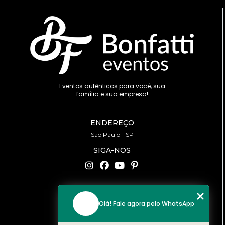
Eventos autênticos para você, sua
família e sua empresa!
ENDEREÇO
São Paulo - SP
SIGA-NOS
CONTATO
Olá! Fale agora pelo WhatsApp
(11) 94519-2422
contato@bonfattieventos.com.br