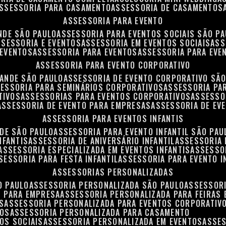
ASSESSORIA PARA CASAMENTO
ASSESSORIA DE CASAMENTOS
ASSESSORIA PARA EVENTO
NDE SÃO PAULO
ASSESSORIA PARA EVENTOS SOCIAIS SÃO P
ASSESSORIA E EVENTOS
ASSESSORIA EM EVENTOS SOCIAIS
AS
 EVENTOS
ASSESSORIA PARA EVENTOS
ASSESSORIA PARA EVE
ASSESSORIA PARA EVENTO CORPORATIVO
RANDE SÃO PAULO
ASSESSORIA DE EVENTO CORPORATIVO SÃ
SESSORIA PARA SEMINÁRIOS CORPORATIVOS
ASSESSORIA P
TIVOS
ASSESSORIAS PARA EVENTOS CORPORATIVOS
ASSESSO
ASSESSORIA DE EVENTO PARA EMPRESAS
ASSESSORIA DE EV
ASSESSORIA PARA EVENTOS INFANTIS
NDE SÃO PAULO
ASSESSORIA PARA EVENTO INFANTIL SÃO PAU
NFANTIS
ASSESSORIA DE ANIVERSÁRIO INFANTIL
ASSESSORIA 
ASSESSORIA ESPECIALIZADA EM EVENTOS INFANTIS
ASSESSO
SSESSORIA PARA FESTA INFANTIL
ASSESSORIA PARA EVENTO I
ASSESSORIAS PERSONALIZADAS
O PAULO
ASSESSORIA PERSONALIZADA SÃO PAULO
ASSESSOR
S PARA EMPRESA
ASSESSORIA PERSONALIZADA PARA FEIRAS
S
ASSESSORIA PERSONALIZADA PARA EVENTOS CORPORATIV
TOS
ASSESSORIA PERSONALIZADA PARA CASAMENTO
OS SOCIAIS
ASSESSORIA PERSONALIZADA EM EVENTOS
ASSE