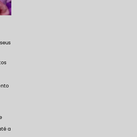
 seus
tos
ento
e
até a