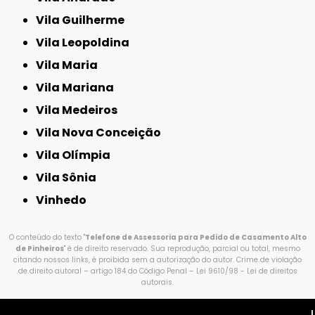
Vila Guilherme
Vila Leopoldina
Vila Maria
Vila Mariana
Vila Medeiros
Vila Nova Conceição
Vila Olímpia
Vila Sônia
Vinhedo
O conteúdo do texto "
Telefone de Assessoria para Pedido de Casamento Alto
de Pinheiros
" é de direito reservado. Sua reprodução, parcial ou total, mesmo
citando nossos links, é proibida sem a autorização do autor. Crime de violação
de direito autoral – artigo 184 do Código Penal –
Lei 9610/98 - Lei de direitos
autorais
.