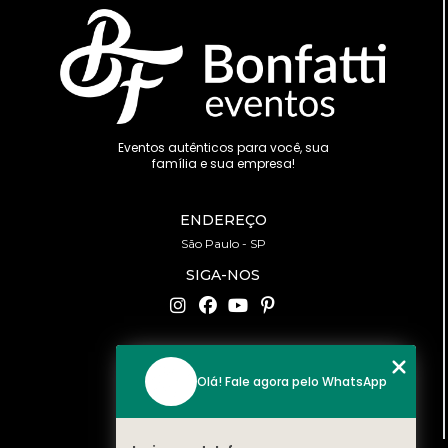
Eventos autênticos para você, sua
família e sua empresa!
ENDEREÇO
São Paulo - SP
SIGA-NOS
CONTATO
Olá! Fale agora pelo WhatsApp
(11) 94519-2422
contato@bonfattieventos.com.br