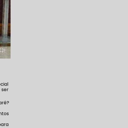
cial
 ser
aré?
ntos
para