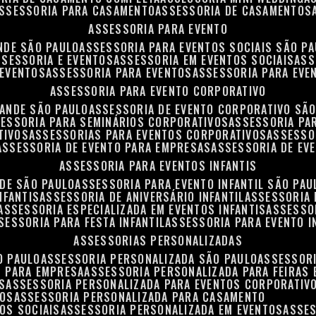
ASSESSORIA PARA CASAMENTO
ASSESSORIA DE CASAMENTOS
ASSESSORIA PARA EVENTO
NDE SÃO PAULO
ASSESSORIA PARA EVENTOS SOCIAIS SÃO P
ASSESSORIA E EVENTOS
ASSESSORIA EM EVENTOS SOCIAIS
AS
 EVENTOS
ASSESSORIA PARA EVENTOS
ASSESSORIA PARA EVE
ASSESSORIA PARA EVENTO CORPORATIVO
RANDE SÃO PAULO
ASSESSORIA DE EVENTO CORPORATIVO SÃ
SESSORIA PARA SEMINÁRIOS CORPORATIVOS
ASSESSORIA P
TIVOS
ASSESSORIAS PARA EVENTOS CORPORATIVOS
ASSESSO
ASSESSORIA DE EVENTO PARA EMPRESAS
ASSESSORIA DE EV
ASSESSORIA PARA EVENTOS INFANTIS
NDE SÃO PAULO
ASSESSORIA PARA EVENTO INFANTIL SÃO PAU
NFANTIS
ASSESSORIA DE ANIVERSÁRIO INFANTIL
ASSESSORIA 
ASSESSORIA ESPECIALIZADA EM EVENTOS INFANTIS
ASSESSO
SSESSORIA PARA FESTA INFANTIL
ASSESSORIA PARA EVENTO I
ASSESSORIAS PERSONALIZADAS
O PAULO
ASSESSORIA PERSONALIZADA SÃO PAULO
ASSESSOR
S PARA EMPRESA
ASSESSORIA PERSONALIZADA PARA FEIRAS
S
ASSESSORIA PERSONALIZADA PARA EVENTOS CORPORATIV
TOS
ASSESSORIA PERSONALIZADA PARA CASAMENTO
OS SOCIAIS
ASSESSORIA PERSONALIZADA EM EVENTOS
ASSE