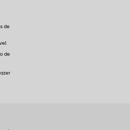
os de
vel.
to de
razer