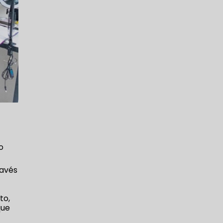
o
ravés
to,
que