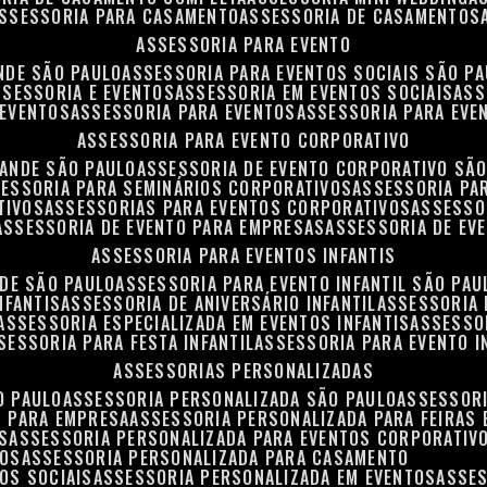
ASSESSORIA PARA CASAMENTO
ASSESSORIA DE CASAMENTOS
ASSESSORIA PARA EVENTO
NDE SÃO PAULO
ASSESSORIA PARA EVENTOS SOCIAIS SÃO P
ASSESSORIA E EVENTOS
ASSESSORIA EM EVENTOS SOCIAIS
AS
 EVENTOS
ASSESSORIA PARA EVENTOS
ASSESSORIA PARA EVE
ASSESSORIA PARA EVENTO CORPORATIVO
RANDE SÃO PAULO
ASSESSORIA DE EVENTO CORPORATIVO SÃ
SESSORIA PARA SEMINÁRIOS CORPORATIVOS
ASSESSORIA P
TIVOS
ASSESSORIAS PARA EVENTOS CORPORATIVOS
ASSESSO
ASSESSORIA DE EVENTO PARA EMPRESAS
ASSESSORIA DE EV
ASSESSORIA PARA EVENTOS INFANTIS
NDE SÃO PAULO
ASSESSORIA PARA EVENTO INFANTIL SÃO PAU
NFANTIS
ASSESSORIA DE ANIVERSÁRIO INFANTIL
ASSESSORIA 
ASSESSORIA ESPECIALIZADA EM EVENTOS INFANTIS
ASSESSO
SSESSORIA PARA FESTA INFANTIL
ASSESSORIA PARA EVENTO I
ASSESSORIAS PERSONALIZADAS
O PAULO
ASSESSORIA PERSONALIZADA SÃO PAULO
ASSESSOR
S PARA EMPRESA
ASSESSORIA PERSONALIZADA PARA FEIRAS
S
ASSESSORIA PERSONALIZADA PARA EVENTOS CORPORATIV
TOS
ASSESSORIA PERSONALIZADA PARA CASAMENTO
OS SOCIAIS
ASSESSORIA PERSONALIZADA EM EVENTOS
ASSE