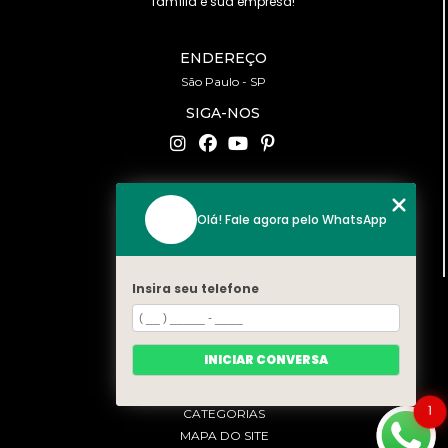
família e sua empresa!
ENDEREÇO
São Paulo - SP
SIGA-NOS
CONTATO
Olá! Fale agora pelo WhatsApp
(11) 94519-2422
contato@bonfattieventos.com.br
Insira seu telefone
MENU
HOME
A BONFATTI
INICIAR CONVERSA
SERVIÇOS
CONTATO
1
CATEGORIAS
MAPA DO SITE