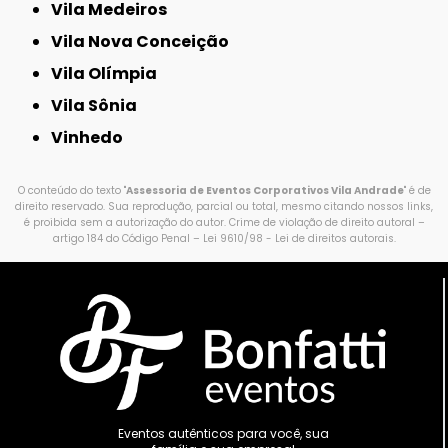
Vila Medeiros
Vila Nova Conceição
Vila Olímpia
Vila Sônia
Vinhedo
O conteúdo do texto "
Assessoria de Eventos Corporativos Vila Andrade
" é de
direito reservado. Sua reprodução, parcial ou total, mesmo citando nossos links,
é proibida sem a autorização do autor. Crime de violação de direito autoral –
artigo 184 do Código Penal –
Lei 9610/98 - Lei de direitos autorais
.
Eventos autênticos para você, sua