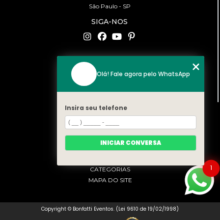
São Paulo - SP
SIGA-NOS
CONTATO
Olá! Fale agora pelo WhatsApp
(11) 94519-2422
contato@bonfattieventos.com.br
Insira seu telefone
MENU
HOME
A BONFATTI
INICIAR CONVERSA
SERVIÇOS
CONTATO
1
CATEGORIAS
MAPA DO SITE
Copyright © Bonfatti Eventos. (Lei 9610 de 19/02/1998)