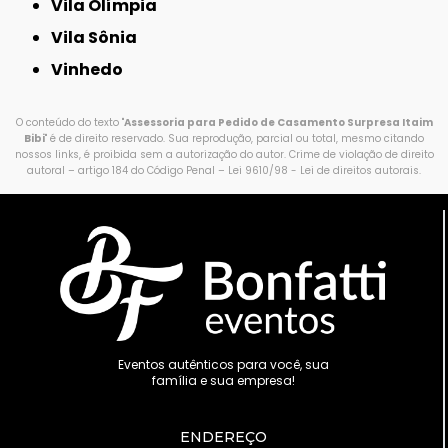
Vila Olímpia
Vila Sônia
Vinhedo
O conteúdo do texto "
Assessoria para Pedido de Casamento Surpresa Itaim
Bibi
" é de direito reservado. Sua reprodução, parcial ou total, mesmo citando
nossos links, é proibida sem a autorização do autor. Crime de violação de direito
autoral – artigo 184 do Código Penal –
Lei 9610/98 - Lei de direitos autorais
.
Eventos autênticos para você, sua
família e sua empresa!
ENDEREÇO