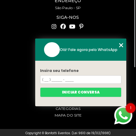
ENDEREÇO
São Paulo - SP
SIGA-NOS
CONTATO
Olá! Fale agora pelo WhatsApp
(11) 94519-2422
contato@bonfattieventos.com.br
Insira seu telefone
MENU
HOME
A BONFATTI
INICIAR CONVERSA
SERVIÇOS
CONTATO
1
CATEGORIAS
MAPA DO SITE
Copyright © Bonfatti Eventos. (Lei 9610 de 19/02/1998)