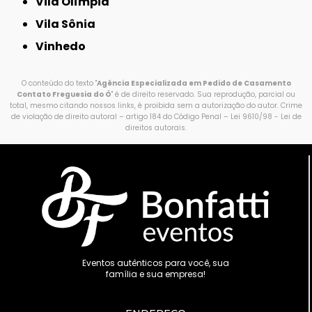
Vila Olímpia
Vila Sônia
Vinhedo
O conteúdo do texto "
Agência Especializada em Pedido de Casamento
Contato Freguesia do Ó
" é de direito reservado. Sua reprodução, parcial ou
total, mesmo citando nossos links, é proibida sem a autorização do autor. Crime
de violação de direito autoral – artigo 184 do Código Penal –
Lei 9610/98 - Lei de
direitos autorais
.
Eventos autênticos para você, sua
família e sua empresa!