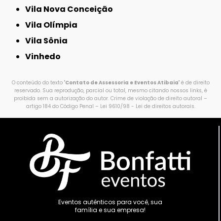
Vila Nova Conceição
Vila Olímpia
Vila Sônia
Vinhedo
O conteúdo do texto "
Contato de Assessoria e Eventos Atibaia
" é de direito
reservado. Sua reprodução, parcial ou total, mesmo citando nossos links, é
proibida sem a autorização do autor. Crime de violação de direito autoral –
artigo 184 do Código Penal –
Lei 9610/98 - Lei de direitos autorais
.
Eventos autênticos para você, sua
família e sua empresa!