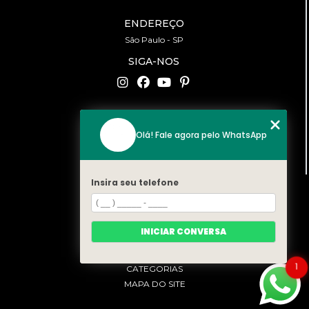
ENDEREÇO
São Paulo - SP
SIGA-NOS
CONTATO
Olá! Fale agora pelo WhatsApp
(11) 94519-2422
contato@bonfattieventos.com.br
Insira seu telefone
MENU
HOME
A BONFATTI
INICIAR CONVERSA
SERVIÇOS
CONTATO
1
CATEGORIAS
MAPA DO SITE