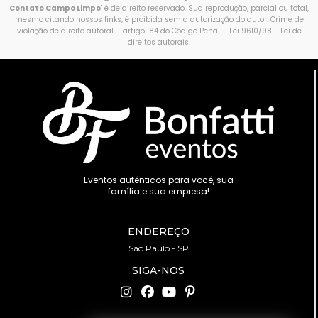
Contato Campo Limpo
" é de direito reservado. Sua reprodução, parcial ou total,
mesmo citando nossos links, é proibida sem a autorização do autor. Crime de
violação de direito autoral – artigo 184 do Código Penal –
Lei 9610/98 - Lei de
direitos autorais
.
Eventos autênticos para você, sua
família e sua empresa!
ENDEREÇO
São Paulo - SP
SIGA-NOS